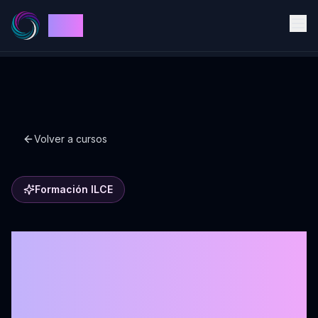
ILCE
Volver a cursos
Formación ILCE
Formación de
Coaching deportivo 2°
edición